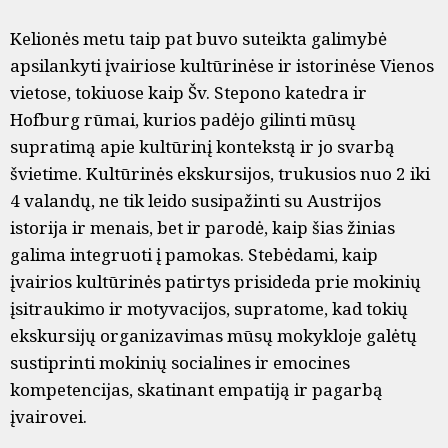
Kelionės metu taip pat buvo suteikta galimybė
apsilankyti įvairiose kultūrinėse ir istorinėse Vienos
vietose, tokiuose kaip Šv. Stepono katedra ir
Hofburg rūmai, kurios padėjo gilinti mūsų
supratimą apie kultūrinį kontekstą ir jo svarbą
švietime. Kultūrinės ekskursijos, trukusios nuo 2 iki
4 valandų, ne tik leido susipažinti su Austrijos
istorija ir menais, bet ir parodė, kaip šias žinias
galima integruoti į pamokas. Stebėdami, kaip
įvairios kultūrinės patirtys prisideda prie mokinių
įsitraukimo ir motyvacijos, supratome, kad tokių
ekskursijų organizavimas mūsų mokykloje galėtų
sustiprinti mokinių socialines ir emocines
kompetencijas, skatinant empatiją ir pagarbą
įvairovei.