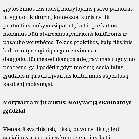
Įgytos žinios leis mūsų mokytojams į savo pamokas
integruoti kultūrinį kontekstą, kuris ne tik
praturtins mokymosi patirtį, bet ir paskatins
mokinius būti atviresnius įvairioms kultūroms ir
pasaulio vertybėms. Tokios praktikos, kaip tikslinis
kultūrinių renginių organizavimas ir
daugiakultūrinės edukacijos integravimas į ugdymo
procesus, gali padėti ugdyti mokinių socialinius
įgūdžius ir įtraukti įvairius kultūrinius aspektus į
kasdienį mokymąsi.
Motyvacija ir įtrauktis: Motyvaciją skatinantys
įgūdžiai
Vienas iš svarbiausių tikslų buvo ne tik ugdyti
socialines ir emocines kompetencijas, bet ir