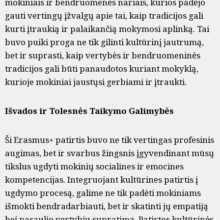
mokiniais ir bendruomenės nariais, kurios padėjo
gauti vertingų įžvalgų apie tai, kaip tradicijos gali
kurti įtraukią ir palaikančią mokymosi aplinką. Tai
buvo puiki proga ne tik gilinti kultūrinį jautrumą,
bet ir suprasti, kaip vertybės ir bendruomeninės
tradicijos gali būti panaudotos kuriant mokyklą,
kurioje mokiniai jaustųsi gerbiami ir įtraukti.
Išvados ir Tolesnės Taikymo Galimybės
Ši Erasmus+ patirtis buvo ne tik vertingas profesinis
augimas, bet ir svarbus žingsnis įgyvendinant mūsų
tikslus ugdyti mokinių socialines ir emocines
kompetencijas. Integruojant kultūrines patirtis į
ugdymo procesą, galime ne tik padėti mokiniams
išmokti bendradarbiauti, bet ir skatinti jų empatiją
bei pasaulio vertybių supratimą. Patirtos kultūrinės