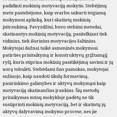
padidinti mokinių motyvaciją mokytis. Stebėjimų
metu pastebėjome, kaip svarbu sukurti teigiamą
mokymosi aplinką, kuri skatintų mokinių
įsitraukimą. Pavyzdžiui, buvo stebimi metodai,
skatinantys mokinių motyvaciją, pasitelkiant tiek
vidinius, tiek išorinius motyvacijos šaltinius.
Mokytojai dažnai taikė asmeninės mokymosi
patirties prisitaikymą ir konstruktyvų grįžtamąjį
ryšį, kuris stiprina mokinių pasitikėjimą savimi ir jų
norą tobulėti. Stebėdami šias pamokas, mokytojai
sužinojo, kaip naudoti tikslų formavimą,
pasirinkimo galimybes ir aktyvų mokymąsi kaip
motyvaciją skatinančius įrankius. Šių metodų
pritaikymas mūsų mokykloje padėtų ne tik
sustiprinti mokinių motyvaciją, bet ir skatintų jų
aktyvų dalyvavimą mokymo procese, nes jie