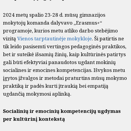
2024 metų spalio 23-28 d. mūsų gimnazijos
mokytojų komanda dalyvavo „Erasmus+“
programoje, kurios metu atliko darbo stebėjimo
vizitą
Vienos tarptautinėje mokykloje
. Ši patirtis ne
tik leido pasisemti vertingos pedagoginės praktikos,
bet ir suteikė išsamių žinių, kaip kultūrinės patirtys
gali būti efektyviai panaudotos ugdant mokinių
socialines ir emocines kompetencijas. Išvykos metu
įgytos įžvalgos ir metodai praturtins mūsų mokymo
praktiką ir padės kurti įtraukią bei empatiją
ugdančią mokymosi aplinką.
Socialinių ir emocinių kompetencijų ugdymas
per kultūrinį kontekstą