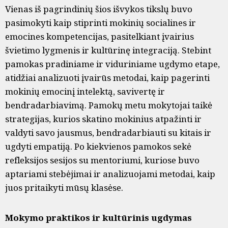
Vienas iš pagrindinių šios išvykos tikslų buvo
pasimokyti kaip stiprinti mokinių socialines ir
emocines kompetencijas, pasitelkiant įvairius
švietimo lygmenis ir kultūrinę integraciją. Stebint
pamokas pradiniame ir viduriniame ugdymo etape,
atidžiai analizuoti įvairūs metodai, kaip pagerinti
mokinių emocinį intelektą, savivertę ir
bendradarbiavimą. Pamokų metu mokytojai taikė
strategijas, kurios skatino mokinius atpažinti ir
valdyti savo jausmus, bendradarbiauti su kitais ir
ugdyti empatiją. Po kiekvienos pamokos sekė
refleksijos sesijos su mentoriumi, kuriose buvo
aptariami stebėjimai ir analizuojami metodai, kaip
juos pritaikyti mūsų klasėse.
Mokymo praktikos ir kultūrinis ugdymas