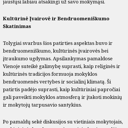
jaustųsi labiau atsakingi už savo mokymąsi.
Kultūrinė Įvairovė ir Bendruomeniškumo
Skatinimas
Tolygiai svarbus šios patirties aspektas buvo ir
bendruomeniškumo, kultūrinės įvairovės bei
įtraukumo ugdymas. Apsilankymas pamaldose
Vienoje suteikė galimybę suprasti, kaip religinės ir
kultūrinės tradicijos formuoja mokyklos
bendruomenės vertybes ir socialinį klimatą. Ši
patirtis padėjo suprasti, kaip kultūriniai papročiai
gali paveikti mokyklos atmosferą ir įtakoti mokinių
ir mokytojų tarpusavio santykius.
Po pamaldų sekė diskusijos su vietiniais mokytojais,