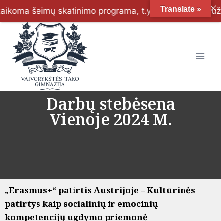
Translate »
nuolaida už mokymą gimnazijoje. Vietų dar turime 5, 9,
Darbų stebėsena
Vienoje 2024 M.
„Erasmus+“ patirtis Austrijoje – Kultūrinės
patirtys kaip socialinių ir emocinių
kompetencijų ugdymo priemonė