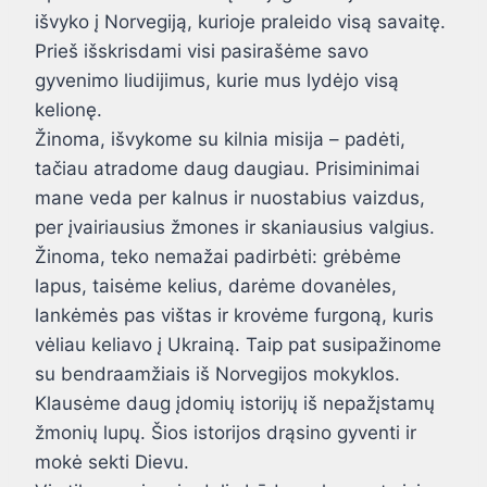
išvyko į Norvegiją, kurioje praleido visą savaitę.
Prieš išskrisdami visi pasirašėme savo
gyvenimo liudijimus, kurie mus lydėjo visą
kelionę.
Žinoma, išvykome su kilnia misija – padėti,
tačiau atradome daug daugiau. Prisiminimai
mane veda per kalnus ir nuostabius vaizdus,
per įvairiausius žmones ir skaniausius valgius.
Žinoma, teko nemažai padirbėti: grėbėme
lapus, taisėme kelius, darėme dovanėles,
lankėmės pas vištas ir krovėme furgoną, kuris
vėliau keliavo į Ukrainą. Taip pat susipažinome
su bendraamžiais iš Norvegijos mokyklos.
Klausėme daug įdomių istorijų iš nepažįstamų
žmonių lupų. Šios istorijos drąsino gyventi ir
mokė sekti Dievu.