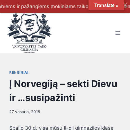
Translate »
ems ir pažangiems mokiniams taikoma šeimų skatinimo pro
RENGINIAI
Į Norvegiją – sekti Dievu
ir …susipažinti
27 vasario, 2018
Spalio 30 d. visa mūsų II-oji gimnazijos klasė