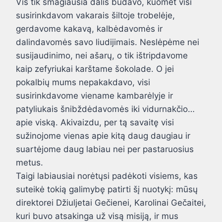
Vis tik smagiausia dalis būdavo, kuomet visi
susirinkdavom vakarais šiltoje trobelėje,
gerdavome kakavą, kalbėdavomės ir
dalindavomės savo liudijimais. Neslėpėme nei
susijaudinimo, nei ašarų, o tik ištripdavome
kaip zefyriukai karštame šokolade. O jei
pokalbių mums nepakakdavo, visi
susirinkdavome viename kambarėlyje ir
patyliukais šnibždėdavomės iki vidurnakčio…
apie viską. Akivaizdu, per tą savaitę visi
sužinojome vienas apie kitą daug daugiau ir
suartėjome daug labiau nei per pastaruosius
metus.
Taigi labiausiai norėtųsi padėkoti visiems, kas
suteikė tokią galimybę patirti šį nuotykį: mūsų
direktorei Džiuljetai Gečienei, Karolinai Gečaitei,
kuri buvo atsakinga už visą misiją, ir mus