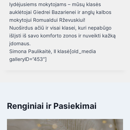
lydėjusiems mokytojams – mūsų klasės
auklėtojai Giedrei Bazarienei ir anglų kalbos
mokytojui Romualdui Rževuskiui!
Nuoširdus ačiū ir visai klasei, kuri nepabūgo
išlįsti iš savo komforto zonos ir nuveikti kažką
įdomaus.
Simona Paulikaitė, II klasė[old_media
galleryID=”453″]
Renginiai ir Pasiekimai