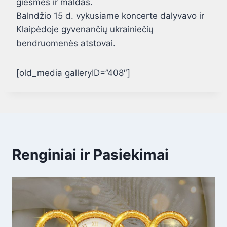
giesmes ir maldas.
Balndžio 15 d. vykusiame koncerte dalyvavo ir
Klaipėdoje gyvenančių ukrainiečių
bendruomenės atstovai.
[old_media galleryID=”408″]
Renginiai ir Pasiekimai