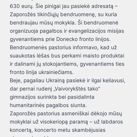
630 eurų. Šie pinigai jau pasiekė adresatą –
Zaporožės tikinčiųjų bendruomenę, su kuria
bendraujau mūsų mokykla. Ši bendruomenė
organizuoja pagalbos ir evangelizacijos misijas
gyvenantiems prie Donecko fronto linijos.
Bendruomenės pastorius informavo, kad už
suaukotas lėšas bus perkami maisto produktai
ir dalinami jų stokojantiems, gyvenantiems ties
fronto linija ukrainiečiams.
Beje, pagaliau Ukrainą pasiekė ir ilgai keliavusi,
dar pernai rudenį „Vaivorykštės tako”
gimnazijos surinkta bei pasidalinta
humanitarinės pagalbos siunta.
Zaporožės pastorius asmeniškai dėkojo mūsų
mokyklai už visokeriopą paramą – už labdaros
koncertą, koncerto metu skambėjusias