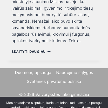
miestelyje Jaunimo Misijos bazėje, kur
įvairūs žaidimai, gyvenimo ir tikėjimo tiesų
mokymasis bei bendrystė subūrė visus į
komandą. Nemažai laiko buvo skirta
savanoriškiems darbams: humanitarinės
pagalbos rūšiavimui, krovimui į furgonus,
aplinkos tvarkymui ir kitiems. Teko…
SKAITYTI DAUGIAU
Duomenų apsauga
Naudojimo sąlygos
Svetainės privatumo politika​
© 2026 Vaivorykštės tako gimnazija
Mes naudojame slapukus, kurie užtikrina, kad Jums bus patogu
naudotis tinklalapiu. Jei toliau naršysite mūsų tinklalapyje, tai