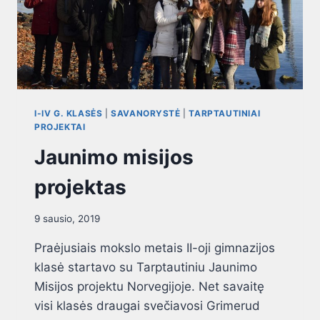
I-IV G. KLASĖS
|
SAVANORYSTĖ
|
TARPTAUTINIAI
PROJEKTAI
Jaunimo misijos
projektas
9 sausio, 2019
Praėjusiais mokslo metais II-oji gimnazijos
klasė startavo su Tarptautiniu Jaunimo
Misijos projektu Norvegijoje. Net savaitę
visi klasės draugai svečiavosi Grimerud