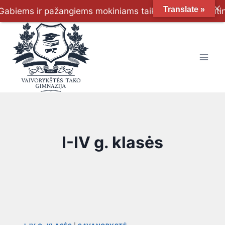
Translate »
biems ir pažangiems mokiniams taikoma šeimų skatinimo p
I-IV g. klasės