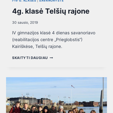
I-IV G. KLASĖS
|
SAVANORYSTĖ
4g. klasė Telšių rajone
30 sausio, 2019
IV gimnazijos klasė 4 dienas savanoriavo
(reabilitacijos centre „Prieglobstis“)
Kairiškėse, Telšių rajone.
SKAITYTI DAUGIAU